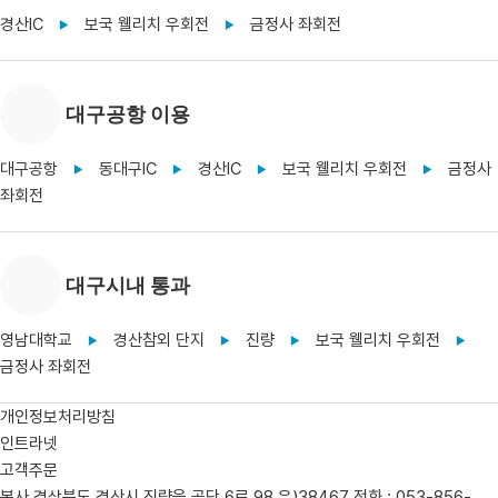
경산IC
보국 웰리치 우회전
금정사 좌회전
▶
▶
대구공항 이용
대구공항
동대구IC
경산IC
보국 웰리치 우회전
금정사
▶
▶
▶
▶
좌회전
대구시내 통과
영남대학교
경산참외 단지
진량
보국 웰리치 우회전
▶
▶
▶
▶
금정사 좌회전
개인정보처리방침
인트라넷
고객주문
본사
경상북도 경산시 진량읍 공단 6로 98 우)38467
전화 : 053-856-