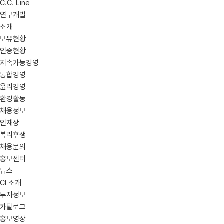
C.C. Line
연구개발
소개
보유현황
인증현황
지속가능경영
통합경영
윤리경영
환경활동
채용정보
인재상
복리후생
채용문의
홍보센터
뉴스
CI 소개
투자정보
카탈로그
홍보영상