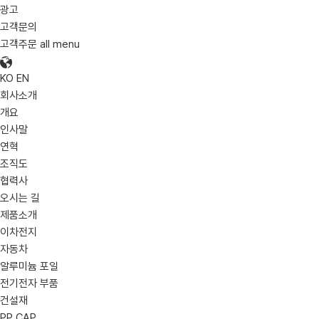
광고
고객문의
고객주문
all menu
KO
EN
회사소개
개요
인사말
연혁
조직도
협력사
오시는 길
제품소개
이차전지
자동차
알루미늄 포일
전기전자 부품
건설재
PP CAP