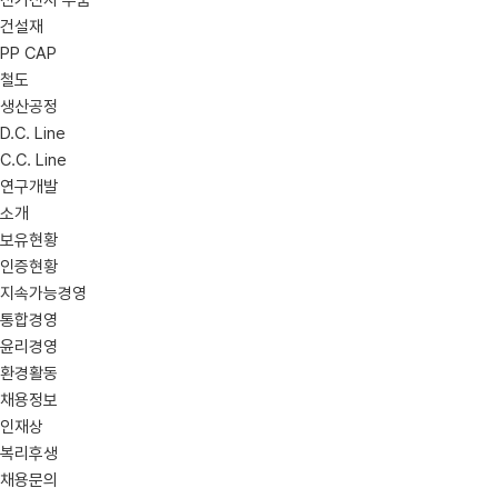
전기전자 부품
건설재
PP CAP
철도
생산공정
D.C. Line
C.C. Line
연구개발
소개
보유현황
인증현황
지속가능경영
통합경영
윤리경영
환경활동
채용정보
인재상
복리후생
채용문의