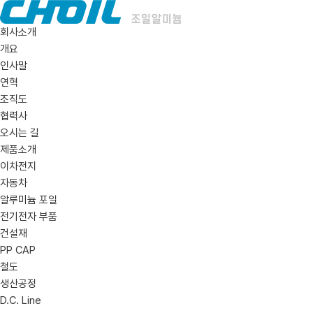
회사소개
개요
인사말
연혁
조직도
협력사
오시는 길
제품소개
이차전지
자동차
알루미늄 포일
전기전자 부품
건설재
PP CAP
철도
생산공정
D.C. Line