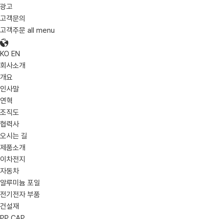
광고
고객문의
고객주문
all menu
KO
EN
회사소개
개요
인사말
연혁
조직도
협력사
오시는 길
제품소개
이차전지
자동차
알루미늄 포일
전기전자 부품
건설재
PP CAP