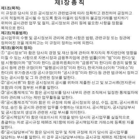
제1장 총 칙
제1조(목적)
이 규정은 당사의 모든 공시정보가 관련법규에 따라 정확하고 완전하며 공정하고
시의 적절하게 공시될 수 있도록 함과 아울러 임직원의 불공정거래를 방지하기
위하여 공시관련 업무 및 절차, 공시정보의 관리 등에 필요한 사항을 정함을
목적으로 한다.
제2조(적용범위)
공시업무의 수행 및 공시정보의 관리에 관한 사항은 법령, 관련규정 또는 정관에
정하여진 것을 제외하고는 이 규정이 정하는 바에 의한다.
제3조(용어의 정의)
① “공시정보”라 함은 당사의 경영 및 재산 등에 관하여 투자자의 투자판단에 영향을
미칠 수 있는 사항으로 자본시장과 금융투자업에 관한 법률(이하 “법”이라 한다) 및
법 시행령(이하 “영”이라 한다), 금융위원회(이하 “금융위”라 한다)의 증권의 발행 및
공시 등에 관한 규정(이하 “발행공시규정”이라 한다), 한국거래소(이하 “거래소”라
한다)의 유가증권시장 공시규정(이하 “공시규정”이라 한다) 등 관련 법규에서 정하고
있는 공시사항 및 그 와 관련된 정보를 말한다.
②“공시서류”라 함은 공시정보의 공시를 위하여 제출한 신고 및 보고서류(전자문서
포함)와 이에 첨부된 서류를 말한다.
③“공시통제제도”라 함은 공시정보를 당사 내부의 관련 조직에서 일정한 통제절차에
따라 관리해 나가는 제반 업무활동을 말한다.
④“공시통제조직”이라 함은 이 규정에 의해 공시정보의 생성, 수집, 검토, 공시서류의
작성, 승인 등 공시와 관련된 업무를 수행하는 대표이사, 공시책임자, 공시담당부서
및 공시정보의 생성과 관련된 사업 부서를 의미한다.
⑤“공시책임자”라 함은 대표이사의 지명을 받아 당사의 공시업무를 실질적으로
총괄하는 자로 공시규정 제88조 제1항에 따라 공시책임자로 거래소에 등록된 자를
말한다.
⑥“공시담당부서”라 함은 당사의 업무 및 직제 규정에 의거 당사의 공시업무를
담당하는 부서를 말한다. 이 경우 공시담당부서에는 공시규정 제88조 제2항에 따라