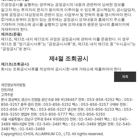
①공정공시를 실행하는 경우에는 공정공시의 내용과 관련하여 상세한 정보를
알고자 하는 투자자의 문의가 용이하게 이루어질 수 있도록 공시책임자, 공시담당자,
당해 공정공시 대상정보와 관련이 있는 사업부서 및 연락처 등을 명시하여야 한다.
②거래소로부터 요청이 있는 경우에는 공정공시 요약내용과 홈페이지 주소를
기재하여 거래소에 공시를 실행하고 당해 요약내용과 원문은 당사의 홈페이지에
게재하여야 한다.
제20조(준용)
제11조, 제13조 내지 제15조의 규정은 공정공시에 관하여 이를 준용한다. 이 경우
제11조 중 “정기공시서류”는 “공정공시서류”로, 제13조 내지 제15조 중 “수시공시”는
“공정공시”로 본다.
제4절 조회공시
제21조(조회공시)
회사는 조회공시서류를 작성하여 공시시한 내에 거래소에 제출하여야 한다.
목록
개인정보처리방침
인트라넷
고객주문
본사
경상북도 경산시 진량읍 공단 6로 98 우)38467
전화 : 053-856-5252
팩스 : 053-
856-5257
총무·경리
전화 : 053-856-5252
팩스 : 053-856-5257
구매부
전화 :
053-856-5777
팩스 : 053-856-5227
생산부
전화 : 053-856-5233
팩스 : 053-
856-5250
영업부
전화 : 053-856-5777
팩스 : 053-856-5250
서울
서울특별시 강남구 언주로 844 우)06020
전화 : 02-540-3481
팩스 : 02-540-
3489
해외사업부
전화 : 02-540-3481
팩스 : 02-540-3489
영업부
전화 : 02-540-
3481
팩스 : 02-540-3489
Copyright(c) CHOIL ALUMINUM CO., LTD. All rights reserved.