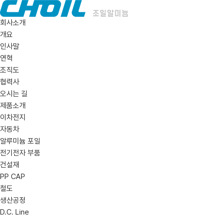
회사소개
개요
인사말
연혁
조직도
협력사
오시는 길
제품소개
이차전지
자동차
알루미늄 포일
전기전자 부품
건설재
PP CAP
철도
생산공정
D.C. Line