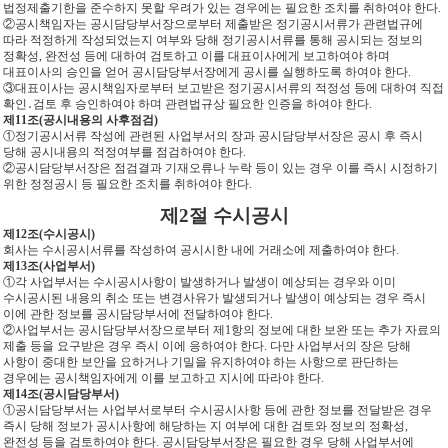
법정제출기한을 준수하지 못할 우려가 있는 경우에는 필요한 조치를 취하여야 한다.
②공시책임자는 공시담당부서장으로부터 제출받은 정기공시서류가 관련법규에
따라 적정하게 작성되었는지 여부와 당해 정기공시서류를 통해 공시되는 정보의
정확성, 완전성 등에 대하여 검토하고 이를 대표이사에게 보고하여야 하며
대표이사의 승인을 얻어 공시담당부서장에게 공시를 실행하도록 하여야 한다.
③대표이사는 공시책임자로부터 보고받은 정기공시서류의 적정성 등에 대하여 직접
확인․검토 후 승인하여야 하며 관련법규상 필요한 인증을 하여야 한다.
제11조(공시내용의 사후점검)
①정기공시서류 작성에 관련된 사업부서의 장과 공시담당부서장은 공시 후 즉시
당해 공시내용의 적정여부를 점검하여야 한다.
②공시담당부서장은 점검결과 기재오류나 누락 등이 있는 경우 이를 즉시 시정하기
위한 정정공시 등 필요한 조치를 취하여야 한다.
제2절 수시공시
제12조(수시공시)
회사는 수시공시서류를 작성하여 공시시한 내에 거래소에 제출하여야 한다.
제13조(사업부서)
①각 사업부서는 수시공시사항이 발생하거나 발생이 예상되는 경우와 이미
수시공시된 내용의 취소 또는 변경사유가 발생되거나 발생이 예상되는 경우 즉시
이에 관한 정보를 공시담당부서에 전달하여야 한다.
②사업부서는 공시담당부서장으로부터 제1항의 정보에 대한 보완 또는 추가 자료의
제출 등을 요구받은 경우 즉시 이에 응하여야 한다. 다만 사업부서의 장은 당해
사항이 중대한 보안을 요하거나 기밀을 유지하여야 하는 사항으로 판단하는
경우에는 공시책임자에게 이를 보고하고 지시에 따라야 한다.
제14조(공시담당부서)
①공시담당부서는 사업부서로부터 수시공시사항 등에 관한 정보를 전달받은 경우
즉시 당해 정보가 공시사항에 해당하는 지 여부에 대한 검토와 정보의 정확성,
완전성 등을 검토하여야 한다. 공시담당부서장은 필요한 경우 당해 사업부서에