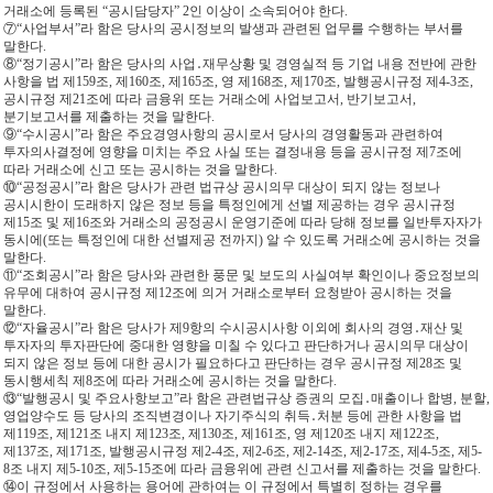
거래소에 등록된 “공시담당자” 2인 이상이 소속되어야 한다.
⑦“사업부서”라 함은 당사의 공시정보의 발생과 관련된 업무를 수행하는 부서를
말한다.
⑧“정기공시”라 함은 당사의 사업․재무상황 및 경영실적 등 기업 내용 전반에 관한
사항을 법 제159조, 제160조, 제165조, 영 제168조, 제170조, 발행공시규정 제4-3조,
공시규정 제21조에 따라 금융위 또는 거래소에 사업보고서, 반기보고서,
분기보고서를 제출하는 것을 말한다.
⑨“수시공시”라 함은 주요경영사항의 공시로서 당사의 경영활동과 관련하여
투자의사결정에 영향을 미치는 주요 사실 또는 결정내용 등을 공시규정 제7조에
따라 거래소에 신고 또는 공시하는 것을 말한다.
⑩“공정공시”라 함은 당사가 관련 법규상 공시의무 대상이 되지 않는 정보나
공시시한이 도래하지 않은 정보 등을 특정인에게 선별 제공하는 경우 공시규정
제15조 및 제16조와 거래소의 공정공시 운영기준에 따라 당해 정보를 일반투자자가
동시에(또는 특정인에 대한 선별제공 전까지) 알 수 있도록 거래소에 공시하는 것을
말한다.
⑪“조회공시”라 함은 당사와 관련한 풍문 및 보도의 사실여부 확인이나 중요정보의
유무에 대하여 공시규정 제12조에 의거 거래소로부터 요청받아 공시하는 것을
말한다.
⑫“자율공시”라 함은 당사가 제9항의 수시공시사항 이외에 회사의 경영․재산 및
투자자의 투자판단에 중대한 영향을 미칠 수 있다고 판단하거나 공시의무 대상이
되지 않은 정보 등에 대한 공시가 필요하다고 판단하는 경우 공시규정 제28조 및
동시행세칙 제8조에 따라 거래소에 공시하는 것을 말한다.
⑬“발행공시 및 주요사항보고”라 함은 관련법규상 증권의 모집․매출이나 합병, 분할,
영업양수도 등 당사의 조직변경이나 자기주식의 취득․처분 등에 관한 사항을 법
제119조, 제121조 내지 제123조, 제130조, 제161조, 영 제120조 내지 제122조,
제137조, 제171조, 발행공시규정 제2-4조, 제2-6조, 제2-14조, 제2-17조, 제4-5조, 제5-
8조 내지 제5-10조, 제5-15조에 따라 금융위에 관련 신고서를 제출하는 것을 말한다.
⑭이 규정에서 사용하는 용어에 관하여는 이 규정에서 특별히 정하는 경우를