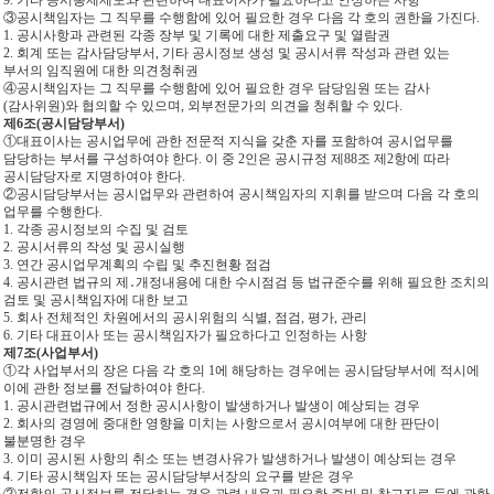
9. 기타 공시통제제도와 관련하여 대표이사가 필요하다고 인정하는 사항
③공시책임자는 그 직무를 수행함에 있어 필요한 경우 다음 각 호의 권한을 가진다.
1. 공시사항과 관련된 각종 장부 및 기록에 대한 제출요구 및 열람권
2. 회계 또는 감사담당부서, 기타 공시정보 생성 및 공시서류 작성과 관련 있는
부서의 임직원에 대한 의견청취권
④공시책임자는 그 직무를 수행함에 있어 필요한 경우 담당임원 또는 감사
(감사위원)와 협의할 수 있으며, 외부전문가의 의견을 청취할 수 있다.
제6조(공시담당부서)
①대표이사는 공시업무에 관한 전문적 지식을 갖춘 자를 포함하여 공시업무를
담당하는 부서를 구성하여야 한다. 이 중 2인은 공시규정 제88조 제2항에 따라
공시담당자로 지명하여야 한다.
②공시담당부서는 공시업무와 관련하여 공시책임자의 지휘를 받으며 다음 각 호의
업무를 수행한다.
1. 각종 공시정보의 수집 및 검토
2. 공시서류의 작성 및 공시실행
3. 연간 공시업무계획의 수립 및 추진현황 점검
4. 공시관련 법규의 제․개정내용에 대한 수시점검 등 법규준수를 위해 필요한 조치의
검토 및 공시책임자에 대한 보고
5. 회사 전체적인 차원에서의 공시위험의 식별, 점검, 평가, 관리
6. 기타 대표이사 또는 공시책임자가 필요하다고 인정하는 사항
제7조(사업부서)
①각 사업부서의 장은 다음 각 호의 1에 해당하는 경우에는 공시담당부서에 적시에
이에 관한 정보를 전달하여야 한다.
1. 공시관련법규에서 정한 공시사항이 발생하거나 발생이 예상되는 경우
2. 회사의 경영에 중대한 영향을 미치는 사항으로서 공시여부에 대한 판단이
불분명한 경우
3. 이미 공시된 사항의 취소 또는 변경사유가 발생하거나 발생이 예상되는 경우
4. 기타 공시책임자 또는 공시담당부서장의 요구를 받은 경우