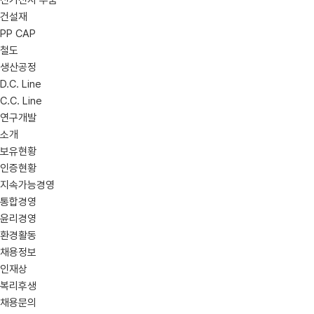
전기전자 부품
건설재
PP CAP
철도
생산공정
D.C. Line
C.C. Line
연구개발
소개
보유현황
인증현황
지속가능경영
통합경영
윤리경영
환경활동
채용정보
인재상
복리후생
채용문의