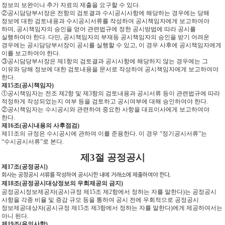
정보의 보완이나 추가 자료의 제출을 요구할 수 있다.
②공시담당부서장은 전항의 검토결과 수시공시사항에 해당하는 경우에는 당해
정보에 대한 검토내용과 수시공시서류를 작성하여 공시책임자에게 보고하여야
하며, 공시책임자의 승인을 얻어 관련법규에 정한 공시방법에 따라 공시를
실행하여야 한다. 다만, 공시책임자의 부재등 공시책임자의 승인을 받기 어려운
경우에는 공시담당부서장이 공시를 실행할 수 있고, 이 경우 사후에 공시책임자에게
이를 보고하여야 한다.
③공시담당부서장은 제1항의 검토결과 공시사항에 해당하지 않는 경우에는 그
이유와 당해 정보에 대한 검토내용을 문서로 작성하여 공시책임자에게 보고하여야
한다.
제15조(공시책임자)
①공시책임자는 전조 제2항 및 제3항의 검토내용과 공시서류 등이 관련법규에 따라
적정하게 작성되었는지 여부 등을 검토하고 공시여부에 대해 승인하여야 한다.
②공시책임자는 수시공시와 관련하여 중요한 사항을 대표이사에게 보고하여야
한다.
제16조(공시내용의 사후점검)
제11조의 규정은 수시공시에 관하여 이를 준용한다. 이 경우 “정기공시서류”는
“수시공시서류”로 본다.
제3절 공정공시
제17조(공정공시)
회사는 공정공시 서류를 작성하여 공시시한 내에 거래소에 제출하여야 한다.
제18조(공정공시대상정보의 우회제공의 금지)
공정공시정보제공자(공시규정 제15조 제2항에서 정하는 자를 말한다)는 공정공시
사항을 각종 비율 및 증감 규모 등을 통하여 공시 전에 우회적으로 공정공시
정보제공대상자(공시규정 제15조 제3항에서 정하는 자를 말한다)에게 제공하여서는
아니 된다.
제19조(유의사항)