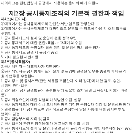
제외하고는 관련법령과 규정에서 사용하는 용어의 예에 의한다.
제2장 공시통제조직의 기본적 권한과 책임
제4조(대표이사)
①대표이사는 공시통제제도와 관련한 제반 업무를 관장한다.
②대표이사는 공시통제제도가 효과적으로 운영될 수 있도록 다음 각 호의 업무를
수행한다.
1. 공시통제제도의 설계 및 운영에 관한 정책수립
2. 공시통제제도에 대한 권한․책임․보고체계의 수립
3. 공시통제제도의 운영실태 최종 점검 및 운영성과의 최종 평가
4. 공시통제제도 관련 제 규정의 승인
5. 기타 필요한 제반사항
제5조(공시책임자)
①공시책임자는 대표이사가 지명한다.
②공시책임자는 공시통제제도의 설계 및 운영에 관련된 업무를 총괄하며 다음 각
호의 업무를 수행한다.
1. 공시정보 및 공시서류(관련 서류를 포함한다. 이하 같다)에 대한 검토․승인․
시행에 관한 업무
2. 임직원의 공시관련법규의 준수를 위해 필요한 조치(관련 교육실시, 지침의 마련
등)
3. 공시위험요인에 대한 식별과 대처방안 수립․실행
4. 공시통제제도에 대한 상시 모니터링과 정기적인 운영실태 점검 및 운영성과 평가
5. 관련법규에서 공시하도록 명시적으로 특정하지 않은 사항에 대한 공시여부 및
범위의 결정
6. 공시담당부서의 지휘 및 감독
7. 공시업무에 관련된 임직원에 대한 교육계획 수립․시행
8. 공시통제제도의 설계 및 운영과 관련된 제 규정의 시행을 위한 세부지침 등의 승인