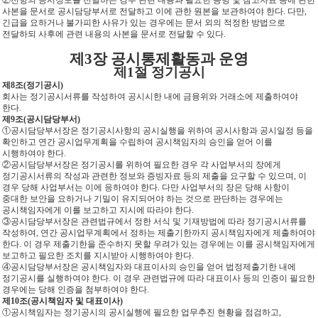
②전항의 공시정보를 전달하는 경우 관련 내용과 필요한 증빙 및 참고자료 등에 관한
사본을 문서로 공시담당부서로 전달하고 이에 관한 원본을 보관하여야 한다. 다만,
긴급을 요하거나 불가피한 사유가 있는 경우에는 문서 외의 적정한 방법으로
전달하되 사후에 관련 내용의 사본을 문서로 전달할 수 있다.
제3장 공시통제활동과 운영
제1절 정기공시
제8조(정기공시)
회사는 정기공시서류를 작성하여 공시시한 내에 금융위와 거래소에 제출하여야
한다.
제9조(공시담당부서)
①공시담당부서장은 정기공시사항의 공시실행을 위하여 공시사항과 공시일정 등을
확인하고 연간 공시업무계획을 수립하여 공시책임자의 승인을 얻어 이를
시행하여야 한다.
②공시담당부서장은 정기공시를 위하여 필요한 경우 각 사업부서의 장에게
정기공시서류의 작성과 관련한 정보와 증빙자료 등의 제출을 요구할 수 있으며, 이
경우 당해 사업부서는 이에 응하여야 한다. 다만 사업부서의 장은 당해 사항이
중대한 보안을 요하거나 기밀이 유지되어야 하는 것으로 판단하는 경우에는
공시책임자에게 이를 보고하고 지시에 따라야 한다.
③공시담당부서장은 관련법규에서 정한 서식 및 기재방법에 따라 정기공시서류를
작성하여, 연간 공시업무계획에서 정하는 제출기한까지 공시책임자에게 제출하여야
한다. 이 경우 제출기한을 준수하지 못할 우려가 있는 경우에는 이를 공시책임자에게
보고하고 필요한 조치를 지시받아 시행하여야 한다.
④공시담당부서장은 공시책임자와 대표이사의 승인을 얻어 법정제출기한 내에
정기공시를 실행하여야 한다. 이 경우 관련법규에 따라 대표이사 등의 인증이 필요한
경우에는 당해 인증을 첨부하여야 한다.
제10조(공시책임자 및 대표이사)
①공시책임자는 정기공시의 공시실행에 필요한 업무추진 현황을 점검하고,