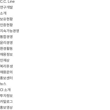
C.C. Line
연구개발
소개
보유현황
인증현황
지속가능경영
통합경영
윤리경영
환경활동
채용정보
인재상
복리후생
채용문의
홍보센터
뉴스
CI 소개
투자정보
카탈로그
홍보영상